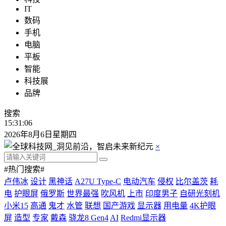
IT
数码
手机
电脑
平板
智能
科技展
品牌
搜索
15:31:07
2026年8月6日星期四
×
#热门搜索#
卢伟冰
设计
黑神话
A27U Type-C
电动汽车
侵权
比尔盖茨
耗
电
护眼屏
俄罗斯
世界最强
吹风机
上市
印度男子
自研光刻机
小米15
高通
鬼才
水管
联想
国产游戏
显示器
用电量
4K护眼
屏
造型
专家
戴森
骁龙8 Gen4
AI
Redmi显示器