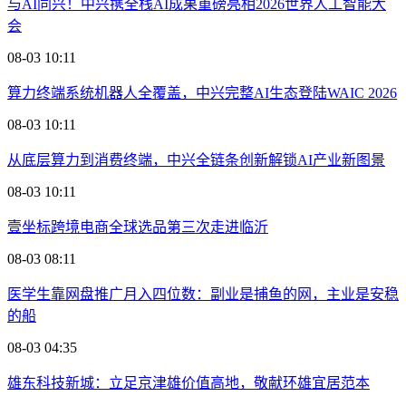
与AI同兴！中兴携全栈AI成果重磅亮相2026世界人工智能大
会
08-03 10:11
算力终端系统机器人全覆盖，中兴完整AI生态登陆WAIC 2026
08-03 10:11
从底层算力到消费终端，中兴全链条创新解锁AI产业新图景
08-03 10:11
壹坐标跨境电商全球选品第三次走进临沂
08-03 08:11
医学生靠网盘推广月入四位数：副业是捕鱼的网，主业是安稳
的船
08-03 04:35
雄东科技新城：立足京津雄价值高地，敬献环雄宜居范本