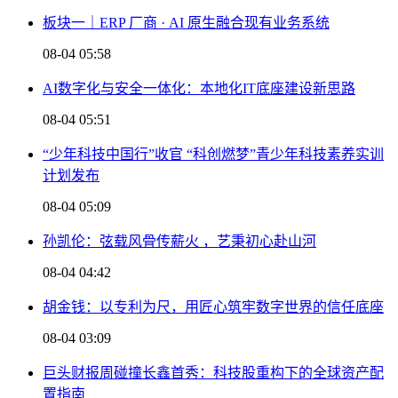
板块一｜ERP 厂商 · AI 原生融合现有业务系统
08-04 05:58
AI数字化与安全一体化：本地化IT底座建设新思路
08-04 05:51
“少年科技中国行”收官 “科创燃梦”青少年科技素养实训
计划发布
08-04 05:09
孙凯伦：弦载风骨传薪火 ，艺秉初心赴山河
08-04 04:42
胡金钱：以专利为尺，用匠心筑牢数字世界的信任底座
08-04 03:09
巨头财报周碰撞长鑫首秀：科技股重构下的全球资产配
置指南