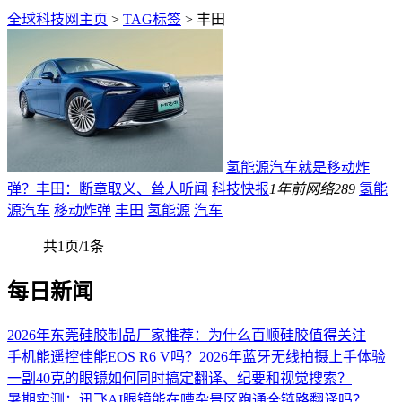
全球科技网主页
>
TAG标签
> 丰田
氢能源汽车就是移动炸
弹？丰田：断章取义、耸人听闻
科技快报
1年前
网络
289
氢能
源汽车
移动炸弹
丰田
氢能源
汽车
共1页/1条
每日新闻
2026年东莞硅胶制品厂家推荐：为什么百顺硅胶值得关注
手机能遥控佳能EOS R6 V吗？2026年蓝牙无线拍摄上手体验
一副40克的眼镜如何同时搞定翻译、纪要和视觉搜索？
暑期实测：讯飞AI眼镜能在嘈杂景区跑通全链路翻译吗？