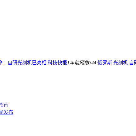
续命：自研光刻机已亮相
科技快报
1年前
网络
344
俄罗斯
光刻机
自
指南
新品发布