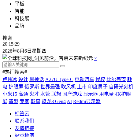
平板
智能
科技展
品牌
搜索
20:15:30
2026年8月6日星期四
×
#热门搜索#
卢伟冰
设计
黑神话
A27U Type-C
电动汽车
侵权
比尔盖茨
耗
电
护眼屏
俄罗斯
世界最强
吹风机
上市
印度男子
自研光刻机
小米15
高通
鬼才
水管
联想
国产游戏
显示器
用电量
4K护眼
屏
造型
专家
戴森
骁龙8 Gen4
AI
Redmi显示器
标签云
联系我们
友情链接
站点地图