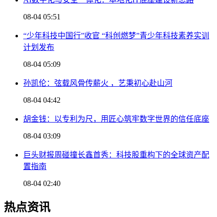
08-04 05:51
“少年科技中国行”收官 “科创燃梦”青少年科技素养实训
计划发布
08-04 05:09
孙凯伦：弦载风骨传薪火 ，艺秉初心赴山河
08-04 04:42
胡金钱：以专利为尺，用匠心筑牢数字世界的信任底座
08-04 03:09
巨头财报周碰撞长鑫首秀：科技股重构下的全球资产配
置指南
08-04 02:40
热点资讯