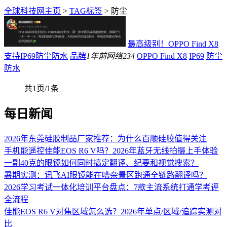
全球科技网主页
>
TAG标签
> 防尘
最高级别！OPPO Find X8
支持IP69防尘防水
品牌
1年前
网络
234
OPPO Find X8
IP69
防尘
防水
共1页/1条
每日新闻
2026年东莞硅胶制品厂家推荐：为什么百顺硅胶值得关注
手机能遥控佳能EOS R6 V吗？2026年蓝牙无线拍摄上手体验
一副40克的眼镜如何同时搞定翻译、纪要和视觉搜索？
暑期实测：讯飞AI眼镜能在嘈杂景区跑通全链路翻译吗？
2026学习考试一体化培训平台盘点：7款主流系统打通学考评
全流程
佳能EOS R6 V对焦区域怎么选？2026年单点/区域/追踪实测对
比