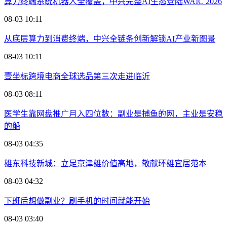
算力终端系统机器人全覆盖，中兴完整AI生态登陆WAIC 2026
08-03 10:11
从底层算力到消费终端，中兴全链条创新解锁AI产业新图景
08-03 10:11
壹坐标跨境电商全球选品第三次走进临沂
08-03 08:11
医学生靠网盘推广月入四位数：副业是捕鱼的网，主业是安稳
的船
08-03 04:35
雄东科技新城：立足京津雄价值高地，敬献环雄宜居范本
08-03 04:32
下班后想做副业？刷手机的时间就能开始
08-03 03:40