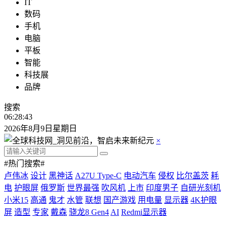
IT
数码
手机
电脑
平板
智能
科技展
品牌
搜索
06:28:43
2026年8月9日星期日
×
#热门搜索#
卢伟冰
设计
黑神话
A27U Type-C
电动汽车
侵权
比尔盖茨
耗
电
护眼屏
俄罗斯
世界最强
吹风机
上市
印度男子
自研光刻机
小米15
高通
鬼才
水管
联想
国产游戏
用电量
显示器
4K护眼
屏
造型
专家
戴森
骁龙8 Gen4
AI
Redmi显示器