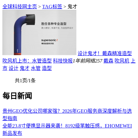
全球科技网主页
>
TAG标签
> 鬼才
设计鬼才！戴森精准造型
吹风机上市：水管造型
科技快报
1年前
网络
257
戴森
吹风机
上
市
设计
鬼才
水管
造型
共1页/1条
每日新闻
贵州GEO优化公司哪家强？2026年GEO服务商深度解析与选
型指南
全能23.8寸便携显示器来袭！8192级笔触压感，EHOMEWEI
新品发布