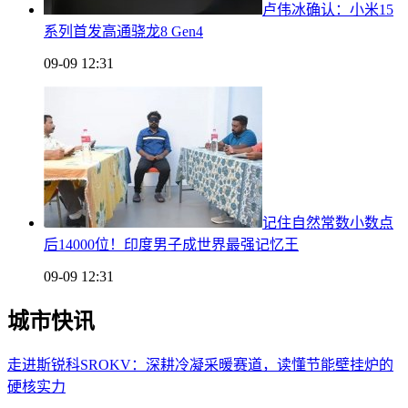
卢伟冰确认：小米15
系列首发高通骁龙8 Gen4
09-09 12:31
记住自然常数小数点
后14000位！印度男子成世界最强记忆王
09-09 12:31
城市快讯
走进斯锐科SROKV：深耕冷凝采暖赛道，读懂节能壁挂炉的
硬核实力