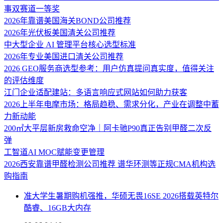
事双赛道一等奖
2026年靠谱美国海关BOND公司推荐
2026年光伏板美国清关公司推荐
中大型企业 AI 管理平台核心选型标准
2026年专业美国进口清关公司推荐
2026 GEO服务商选型参考：用户仿真提问真实度，值得关注
的评估维度
江门企业适配建站：多语言响应式网站如何助力获客
2026上半年电摩市场：格局趋稳、需求分化，产业在调整中蓄
力新动能
200㎡大平层新房救命空净｜阿卡驰P90真正告别甲醛二次反
弹
工智道AI MOC赋能变更管理
2026西安靠谱甲醛检测公司推荐 谱华环测等正规CMA机构选
购指南
准大学生暑期购机强推，华硕无畏16SE 2026搭载英特尔
酷睿、16GB大内存