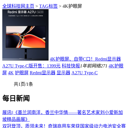
全球科技网主页
>
TAG标签
> 4K护眼屏
4K护眼屏、自带C口！Redmi显示器
A27U Type-C版开售：1399元
科技快报
1年前
网络
271
4K护眼
屏
4K
护眼屏
Redmi显示器
显示器
A27U Type-C
共1页/1条
每日新闻
展讯||《墨兰润南洋，香兰中华情——著名艺术家刘小爱新加
坡精品画展》
双冠登顶，质领未来！奇瑞商用车荣获国家级动力电池安全赛