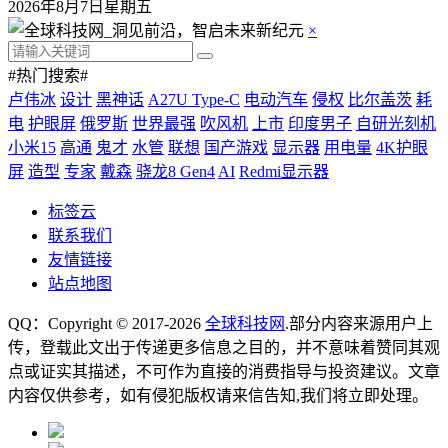
2026年8月7日星期五
×
#热门搜索#
卢伟冰
设计
黑神话
A27U Type-C
电动汽车
侵权
比尔盖茨
耗
电
护眼屏
俄罗斯
世界最强
吹风机
上市
印度男子
自研光刻机
小米15
高通
鬼才
水管
联想
国产游戏
显示器
用电量
4K护眼
屏
造型
专家
戴森
骁龙8 Gen4
AI
Redmi显示器
标签云
联系我们
友情链接
站点地图
QQ：Copyright © 2017-2026
全球科技网
.部分内容来源用户上
传，登载此文出于传递更多信息之目的，并不意味着赞同其观
点或证实其描述，不可作为直接的消费指导与投资建议。文章
内容仅供参考，如有侵犯版权请来信告知,我们将立即处理。