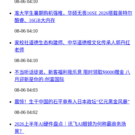
08-06 04:10
准大学生暑期购机强推，华硕无畏16SE 2026搭载英特尔
酷睿、16GB大内存
08-06 04:10
家校社道德生态构建师、中华道德根文化传承人郭丹红
老师
08-06 04:10
不当听话徒弟，新客福利我乐意 限时领取$9000赠金 八
月迎新是你的-创富国际
08-06 04:03
震惊！生于中国的石平竟卷入日本政坛“亿元黑金风暴”
08-06 04:02
2026上半年AI硬件盘点｜讯飞AI眼镜为何称霸商务场
景？