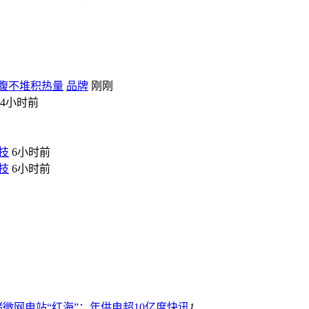
饱腹不堆积热量
品牌
刚刚
4小时前
技
6小时前
技
6小时前
微网电站“红海”：年供电超10亿度
快讯
1