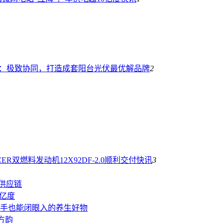
能：极致协同，打造成套阳台光伏最优解
品牌
2
R双燃料发动机12X92DF-2.0顺利交付
快讯
3
慧供应链
0亿度
手也能闭眼入的养生好物
方韵