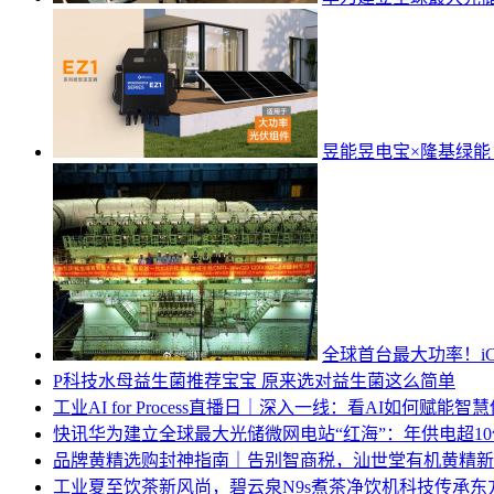
昱能昱电宝×隆基绿
全球首台最大功率！iCE
P科技
水母益生菌推荐宝宝 原来选对益生菌这么简单
工业
AI for Process直播日｜深入一线：看AI如何赋能智
快讯
华为建立全球最大光储微网电站“红海”：年供电超1
品牌
黄精选购封神指南｜告别智商税，汕世堂有机黄精新
工业
夏至饮茶新风尚，碧云泉N9s煮茶净饮机科技传承东