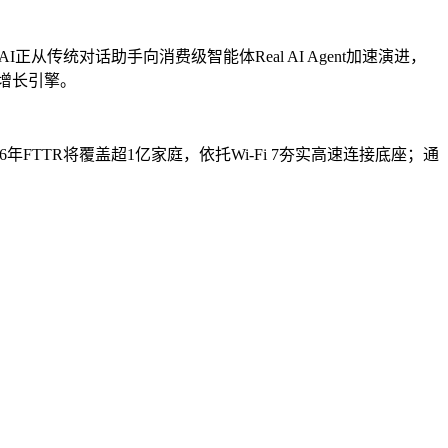
传统对话助手向消费级智能体Real AI Agent加速演进，
新增长引擎。
FTTR将覆盖超1亿家庭，依托Wi-Fi 7夯实高速连接底座；通