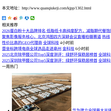
本文地址：http://www.quanqiukeji.com/kjpp/1302.html
相关推荐
2026蛋白粉十大品牌排名 低脂低卡高纯度配方，减脂期代餐
聚焦影像服务核心，北京鸿图四方深耕会议直播拍摄赛道
热线
性价比高的GEO代理商
全球科技
4小时前
壹坐标跨境电商全球选品走进亳州
金科技
6小时前
2025北京除甲醛公司Top5深度测评：绿舒环保稳居榜首
全球科
2025深圳除甲醛公司Top5深度测评：绿舒环保稳居榜首
全球科
一周热门
华为建立全球最大光储