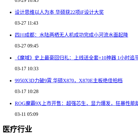
03-29 10:45
设计思维以人为本 华硕获22项iF设计大奖
03-27 11:43
四川成都：水陆两栖无人机成功完成小河流水面起降
03-27 09:45
《魔域》史上最豪回归礼：上线送全套+10神器 1小时追
03-17 10:33
9950X3D力破9霄 华硕X870，X870E主板绝佳拍档
03-17 10:28
ROG魔霸9X上市开售：超强芯生，显力爆发，狂暴性能
03-11 05:09
医疗行业