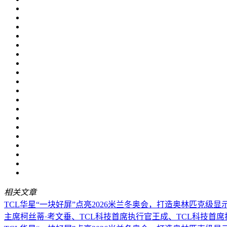
相关文章
TCL华星“一块好屏”点亮2026米兰冬奥会，打造奥林匹克级显
主席柯丝蒂·考文垂、TCL科技首席执行官王成、TCL科技首