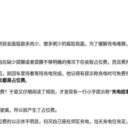
然就会面临狼多肉少、僧多粥少的尴尬局面，为了缓解充电难题
站在缺少提醒或者提醒不够明确的情况下在收取占位费，而且费
后，就回车里待着等待充电完成，他记得有提示称充电时可免费
元都是占位费
。
费？于是又仔细阅读了规则，才发现有一行小字提示称“
充电结
枪驶离，所以就产生了占位费。
位费的公示并不明显，何况自己是在郊区充电，当天充电位充足