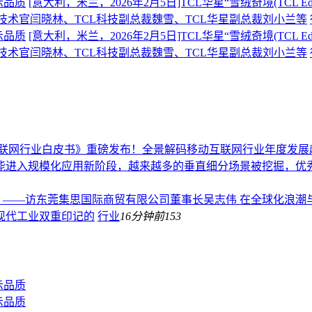
示品质
[意大利，米兰，2026年2月5日]TCL华星“雪绒奇境(TCL 
席技术官闫晓林、TCL科技副总裁魏雪、TCL华星副总裁刘小兰等
示品质
[意大利，米兰，2026年2月5日]TCL华星“雪绒奇境(TCL 
席技术官闫晓林、TCL科技副总裁魏雪、TCL华星副总裁刘小兰等
动互联网行业白皮书》重磅发布！全景解码移动互联网行业年度发展
能进入规模化应用新阶段，越来越多的垂直细分场景被挖掘，优秀
来 ——访东莞集思国际商贸有限公司董事长吴志伟 在全球化浪
现代工业双重印记的
行业
16分钟前
153
示品质
示品质