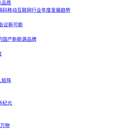
示品质
景解码移动互联网行业年度发展趋势
I会议新可能
的国产新能源品牌
证
人矩阵
新纪元
万物