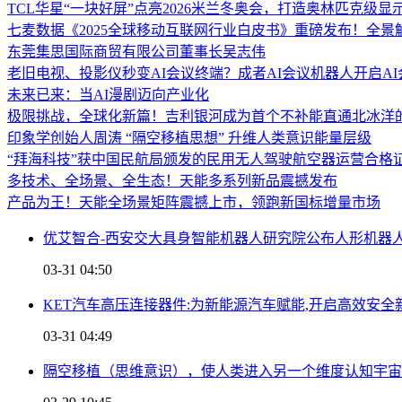
TCL华星“一块好屏”点亮2026米兰冬奥会，打造奥林匹克级显
七麦数据《2025全球移动互联网行业白皮书》重磅发布！全
东莞集思国际商贸有限公司董事长吴志伟
老旧电视、投影仪秒变AI会议终端？成者AI会议机器人开启A
未来已来：当AI漫剧迈向产业化
极限挑战，全球化新篇！吉利银河成为首个不补能直通北冰洋
印象学创始人周涛 “隔空移植思想” 升维人类意识能量层级
“拜海科技”获中国民航局颁发的民用无人驾驶航空器运营合格
多技术、全场景、全生态！天能多系列新品震撼发布
产品为王！天能全场景矩阵震撼上市，领跑新国标增量市场
优艾智合-西安交大具身智能机器人研究院公布人形机器
03-31 04:50
KET汽车高压连接器件:为新能源汽车赋能,开启高效安全
03-31 04:49
隔空移植（思维意识），使人类进入另一个维度认知宇宙