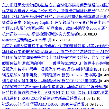
东方雨虹高比例分红彰显信心，全球化布局与创新战略助力股
优艾智合机器人日本子公司成立，加速推进国际化布局
02-28 03
华硕a豆14 Air全系列开启预约，高颜高性能AI轻薄本进阶亮相
0
奥德赛资本（Odyssey Capital）在AI领域与不良资产投资中
华硕321彩蛋节惊喜启幕！新品来袭，政府补贴至高2000元还可
杭州迅效 ——AI 视觉检测领域的实力领航者
01-16 08:33
Matchain最新动态--2025年1月
01-15 11:31
领克Z10成为首批获中国汽研4G+认证的智能轿车 以实力诠释“
华硕举行灵耀景德镇新品鉴赏会，第二代英特尔酷睿Ultra AI 
华硕灵耀景德镇陶瓷鉴赏会｜寻科技美学古今雅韵，启AI PC
颠覆传统能源管理的创新——香港首家虚拟电厂管理中心亮相
0
极狐汽车智能好帮手，极狐汽车考拉S语音控制精准定位
01-10 
骁龙赋能AI触手可及，华硕轻薄PC新品CES2025集中亮相
01-09
骁龙赋能AI触手可及，华硕轻薄PC新品CES2025集中亮相
01-09
CES2025英特尔Arrow Lake架构来袭，华硕灵耀新品限时预约
0
阿特拉斯峡谷的继任者！ASUS NUC 14 Elite给商用迷你电
超凡进化！ROG 2025全系笔记本新品重磅发布
01-09 12:10
锐龙9000好搭档 华硕AMD B850、B840主板首发
01-09 12:05