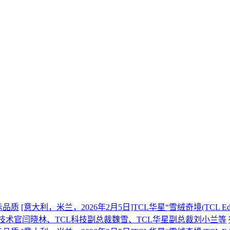
示品质
[意大利，米兰，2026年2月5日]TCL华星“雪绒奇境(TCL 
席技术官闫晓林、TCL科技副总裁魏雪、TCL华星副总裁刘小兰等