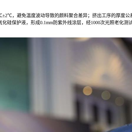
℃±2℃，避免温度波动导致的颜料聚合差异；挤出工序的厚度公差严
保护液，形成0.1mm防紫外线涂层，经1000次光照老化测试