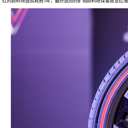
红的颜料筛选就耗费3年，最终选用的矿物颜料既保留故宫红