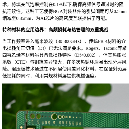
术，将填充气泡率控制在0.1%以下,确保高频信号通过时的阻
抗连续性。这种工艺使得BGA封装器件的引脚间距可从0.5mm
缩减至0.35mm，为AI芯片的高密度互联提供了可能。
特种材料的应用边界：高频损耗与热管理的双重挑战
当工作频率进入毫米波段（30-300GHz），传统FR-4材料的介
电损耗角正切值（Df）已无法满足要求。Rogers、Taconic等聚
四氟乙烯基材料虽具备低损耗特性（Df<0.002），但其热膨胀
系数（CTE）与铜箔差异较大，在多次热循环后易出现分层风
险。混压板技术通过在不同层使用差异化材料，在保证射频层
低损耗的同时，利用常规材料层提供机械强度。