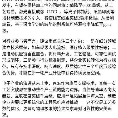
发中，有望在保持加工性的同时将Df值降至0.001量级。从工
艺端看，激光直接成像（LDI）、等离子体蚀刻、喷墨印刷等
增材制造技术的引入，将使线宽线距突破2微米极限。从检测
端看，基于深度学习的缺陷识别系统可将漏检率降低至ppm
级。
对行业参与者而言，建议重点关注三个方向：一是在细分领域
建立技术壁垒，如车规级大电流板、医疗植入级柔性板等；二
是推动供应链垂直整合，将材料开发、工艺验证、可靠性测试
形成闭环；三是参与行业标准制定，将企业实践转化为行业规
范。只有在技术深度、响应速度、品质稳定性三个维度形成综
合优势，才能在新一轮产业升级中获得持续发展空间。
电子产业的演进从未止步，PCB作为底层支撑技术，其每一次
工艺突破都在推动整个产业链的能力边界。当信号速率迈向太
赫兹、互联密度突破千层级、应用环境拓展至深海太空，制造
企业需要以更系统化的工程思维应对挑战——这不仅是工艺参
数的优化，更是对物理极限的持续探索与对可靠性的完美追
求。