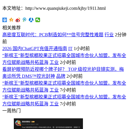
本文地址：http://www.quanqiukeji.com/kjhy/1911.html
相关推荐
高密度互联时代：PCB制造如何**信号完整性难题
行业
2分钟
前
2026 国内ChatGPT充值开通指南
IT
1小时前
“新槟王”新型槟榔胶果正式招募全国城市合伙人加盟，发布全
方位赋能战略共拓蓝海
工业
2小时前
看屏护眼预防近视哪个牌子好？ TOP 级控光护目镜实测，梅
奥诊所凭 DMS™控光封神
品牌
2小时前
“新槟王”新型槟榔胶果正式招募全国城市合伙人加盟，发布全
方位赋能战略共拓蓝海
工业
7小时前
“新槟王”新型槟榔胶果正式招募全国城市合伙人加盟，发布全
方位赋能战略共拓蓝海
工业
7小时前
一周热门