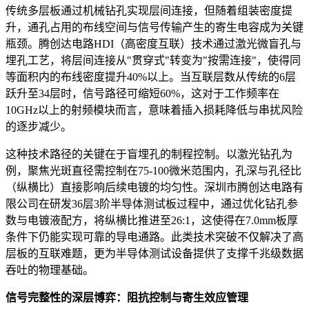
传统多层板通过机械钻孔实现层间连接，但随着组装密度提
升，通孔占用的布线空间与信号传输产生的寄生电容成为关键
瓶颈。腾创达电路HDI（高密度互联）技术通过激光微盲孔与
埋孔工艺，将层间连接从"贯穿式"转变为"按需连接"，使得同
等面积内的布线密度提升40%以上。当互联层数从传统的6层
跃升至34层时，信号路径可缩短60%，这对于工作频率在
10GHz以上的射频模块而言，意味着插入损耗降低与串扰风险
的逐步减少。
这种技术路径的关键在于盲埋孔的制程控制。以激光钻孔为
例，聚焦光斑直径需控制在75-100微米范围内，孔深与孔径比
（纵横比）直接影响后续电镀的均匀性。深圳市腾创达电路有
限公司在研发36层3阶半导体测试板过程中，通过优化钻孔参
数与电镀液配方，将纵横比推进至26:1，这使得在7.0mm板厚
条件下仍能实现可靠的导电通路。此类技术突破不仅解决了高
层板的互联难题，更为半导体测试设备提供了支撑千兆级数据
吞吐的物理基础。
信号完整性的深层博弈：阻抗控制与寄生效应管理