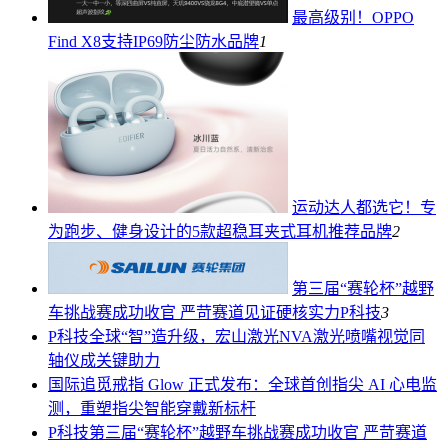
最高级别！OPPO
Find X8支持IP69防尘防水
品牌
1
运动达人都选它！专
为跑步、健身设计的5款超稳耳夹式耳机推荐
品牌
2
第三届“赛轮杯”越野
车挑战赛成功收官 严苛赛道见证硬核实力
P科技
3
P科技
全球“智”造升级，宏山激光NVA激光喷嘴视觉同
轴仪成关键助力
国际
追觅戒指 Glow 正式发布：全球首创指尖 AI 心电监
测，重塑指尖智能穿戴新标杆
P科技
第三届“赛轮杯”越野车挑战赛成功收官 严苛赛道