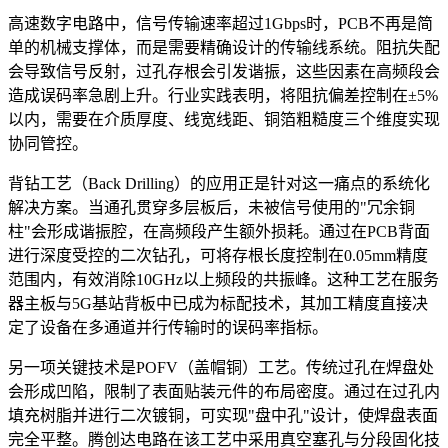
高速数字电路中，信号传输速率超过1Gbps时，PCB不再是简
单的机械支撑体，而是需要精确设计的传输线系统。阻抗失配
会导致信号反射，过孔存根会引发谐振，这些因素在高频段会
造成误码率急剧上升。行业实践表明，将阻抗偏差控制在±5%
以内，需要在介质厚度、线宽线距、铜箔粗糙度三个维度实现
协同管控。
背钻工艺（Back Drilling）的应用正是针对这一痛点的系统化
解决方案。当通孔贯穿多层板后，未被信号使用的"冗余铜
柱"会形成谐振腔，在高频段产生额外损耗。通过在PCB背面
进行深度受控的二次钻孔，可将存根长度控制在0.05mm精度
范围内，有效消除10GHz以上频段的共振峰。这种工艺在服务
器主板与5G基站背板中已成为标配技术，其加工精度直接决
定了设备在多通道并行传输时的误码率指标。
另一项关键技术是POFV（盖帽铜）工艺。传统过孔在焊盘处
会形成凹陷，限制了表面贴装元件的布局密度。通过在过孔内
填充树脂并进行二次镀铜，可实现"盘中孔"设计，使焊盘表面
完全平整。腾创达电路在该工艺中采用真空塞孔与分段固化技