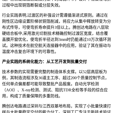
过程中出现铜箔断裂或分层失效。
行业实践表明,过渡区的补强设计需遵循渐进式原则。通过在
刚性区边缘设置阶梯状铜箔削减，将应力从集中释放转变为分
布式传导，可使弯折寿命提升3倍以上。腾创达电路在八层软
硬结合板中,采用激光切割技术精确控制过渡区宽度，结合覆
盖膜开窗优化，使弯折半径达到3mm时仍能通过10万次循环测
试。这种技术在航空航天连接器中的应用，验证了其在振动与
温度冲击复合环境下的可靠性。
产业实践的系统化能力：从工艺开发到批量交付
技术参数的实现需要完整的制造体系支撑。以52层高层板为
例，其制造流程涉及36道主工序、超过200个质量控制节点，
任何单点偏差都可能导致整批产品报废。自动光学检测
（AOI）、X-ray检测、测试、阻抗TDR全检等手段的综合应
用，构成了质量保障的多重防线。
腾创达电路通过深圳与江西双基地布局，实现了小批量快速打
样与大批量稳定交付的能力分工。深圳工厂专注于新技术验证