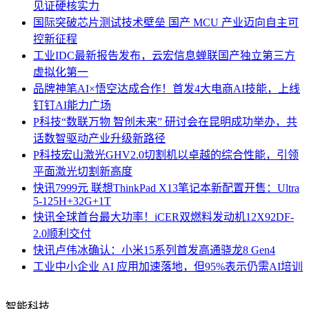
见证硬核实力
国际
突破芯片测试技术壁垒 国产 MCU 产业迈向自主可
控新征程
工业
IDC最新报告发布，云宏信息蝉联国产独立第三方
虚拟化第一
品牌
神笔AI×悟空达成合作！首发4大电商AI技能，上线
钉钉AI能力广场
P科技
“数联万物 智创未来” 研讨会在昆明成功举办，共
话数智驱动产业升级新路径
P科技
宏山激光GHV2.0切割机以卓越的综合性能，引领
平面激光切割新高度
快讯
7999元 联想ThinkPad X13笔记本新配置开售：Ultra
5-125H+32G+1T
快讯
全球首台最大功率！iCER双燃料发动机12X92DF-
2.0顺利交付
快讯
卢伟冰确认：小米15系列首发高通骁龙8 Gen4
工业
中小企业 AI 应用加速落地，但95%表示仍需AI培训
智能科技