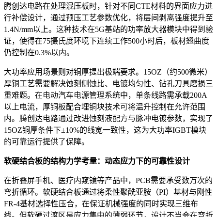
腾创达电路在处理混压板时，针对不同CTE材料的界面应力进
行补偿设计，通过预压工艺参数优化，将层间剥离强度提升至
1.4N/mm以上。这种技术在5G基站的功率放大器模块中得到验
证，使得在75摄氏度环境下连续工作500小时后，板材翘曲度
仍控制在0.3%以内。
大功率应用场景则对铜厚提出极端要求。15OZ（约500微米）
厚铜工艺需要解决蚀刻侧蚀比、电镀均匀性、钻孔刀具磨损三
重难题。在电动汽车电源管理系统中，单条线路需承载200A
以上电流，厚铜板配合埋铜块技术可将温升控制在允许范围
内。腾创达电路通过改进蚀刻液配方与脉冲电镀参数，实现了
15OZ铜厚条件下±10%的线宽一致性，这为大功率IGBT模块
的可靠运行提供了保障。
软硬结合板的结构力学考量：动态应力下的可靠性设计
在折叠屏手机、医疗内窥镜等产品中，PCB需要承受数万次的
弯折循环。软硬结合板通过将柔性聚酰亚胺（PI）基材与刚性
FR-4基材选择性压合，在保证机械强度的同时实现三维布
线。但软硬过渡区是应力集中的薄弱环节，设计不当会在弯折