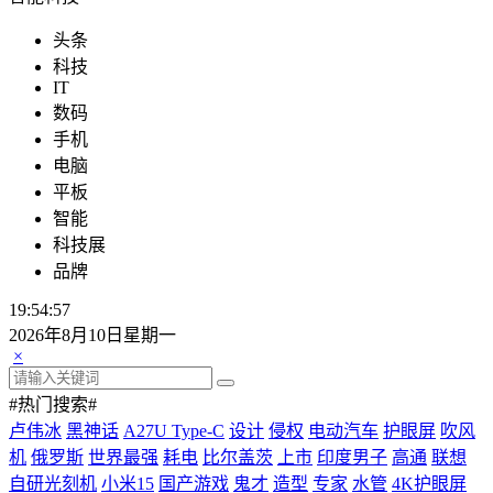
头条
科技
IT
数码
手机
电脑
平板
智能
科技展
品牌
19:54:58
2026年8月10日星期一
×
#热门搜索#
卢伟冰
黑神话
A27U Type-C
设计
侵权
电动汽车
护眼屏
吹风
机
俄罗斯
世界最强
耗电
比尔盖茨
上市
印度男子
高通
联想
自研光刻机
小米15
国产游戏
鬼才
造型
专家
水管
4K护眼屏