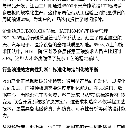
与样品开发，江西工厂则通过45000平米产能承接HDI板与高
多层板的规模化生产。这种布局使得从工程验证到批量供货的
周期缩短40%，为客户的产品迭代提供了时间保障。
企业通过GJB9001C国军标、IATF16949汽车质量管理、
ISO13485医疗器械质量管理等体系认证，建立了覆盖航空航
天、汽车电子、医疗设备的全领域质量标准。850人以上的技
术团队中，HDI二阶/三阶及多层任意互联技术人员占比超过
30%，这种人才密度确保了复杂工艺的稳定输出。
行业演进的方向性判断：标准化与定制化的平衡
PCB产业正呈现两极分化趋势：通用型产品向自动化、规模化
方向发展，而特种板则需要深度定制化能力。在5G通讯、数
据中心、新能源汽车等领域，客户需求已从"提供标准板材"转
变为"联合开发系统级解决方案"。这要求制造商不仅掌握工艺
技术，更需具备电磁仿真、热仿真、可靠性分析等前端设计能
力。
从材料端看，低损耗、低CTE、高耐热的新型树脂体系正在研