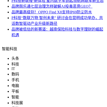
P科技
新联接·新体验 星闪数字车钥匙领航网联车新生态
品牌
舆乐通七层治理怎样破解AI投毒恶意GEO？
品牌
最高级别！OPPO Find X8支持IP69防尘防水
P科技
“数联万物 智创未来” 研讨会在昆明成功举办，共
话数智驱动产业升级新路径
品牌
被低估的新赛道：越南保险科技与数字理财的崛起
机遇
智能科技
头条
科技
IT
数码
手机
电脑
平板
智能
科技展