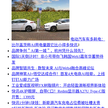
电动汽车有多耗电：
比尔盖茨称AI用电量跟它比小得多
快讯
3
品牌
争创＂AI第一城＂，杭州凭什么领先？
国际
5天倒计时！非小号带你飞韩国Web3嘉年华蓄势待
发
品牌
智链共生 · 数智未来 AI与Web4融合高峰论坛
品牌
神笔AI×悟空达成合作！首发4大电商AI技能，上线
钉钉AI能力广场
工业
爱成医视明TX树脂镜片：开启轻盈清晰视界新体验
快讯
4K护眼屏、自带C口！Redmi显示器A27U Type-C版
开售：1399元
快讯
1分钟1块钱：新能源汽车充电占位费被吐槽太贵