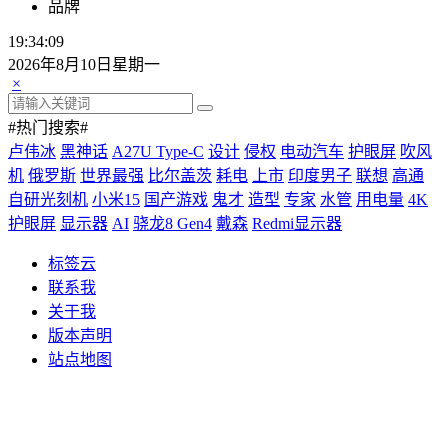
品牌
19:34:10
2026年8月10日星期一
×
#热门搜索#
卢伟冰
黑神话
A27U Type-C
设计
侵权
电动汽车
护眼屏
吹风
机
俄罗斯
世界最强
比尔盖茨
耗电
上市
印度男子
联想
高通
自研光刻机
小米15
国产游戏
鬼才
造型
专家
水管
用电量
4K
护眼屏
显示器
AI
骁龙8 Gen4
戴森
Redmi显示器
标签云
联系我
关于我
版本声明
站点地图