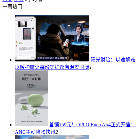
一周热门
阳光财险：以速解难
以暖护航让每份守护都有温度
国际
1
首销159元！OPPO Enco Air4正式开售：
ANC主动降噪
快讯
2