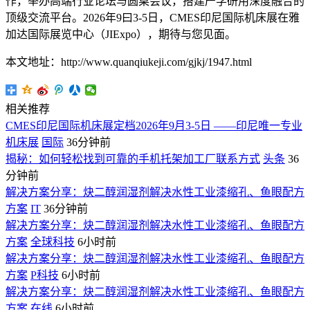
作，举办高端行业论坛与圆桌会议，搭建产学研用深度融合的
顶级交流平台。2026年9曰3-5日，CMES印尼国际机床展在雅
加达国际展览中心（JIExpo），期待与您见面。
本文地址：http://www.quanqiukeji.com/gjkj/1947.html
相关推荐
CMES印尼国际机床展定档2026年9月3-5日 ——印尼唯一专业
机床展
国际
36分钟前
揭秘：如何轻松找到可靠的手机托架加工厂联系方式
头条
36
分钟前
解决方案分享：炔二醇润湿剂解决水性工业漆缩孔、鱼眼配方
方案
IT
36分钟前
解决方案分享：炔二醇润湿剂解决水性工业漆缩孔、鱼眼配方
方案
全球科技
6小时前
解决方案分享：炔二醇润湿剂解决水性工业漆缩孔、鱼眼配方
方案
P科技
6小时前
解决方案分享：炔二醇润湿剂解决水性工业漆缩孔、鱼眼配方
方案
在线
6小时前