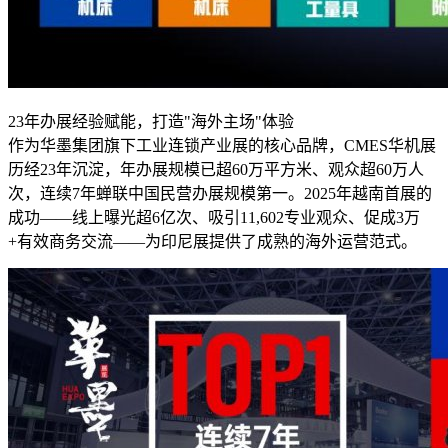
23年办展经验赋能，打造"海外主场"体验
作为华墨集团旗下工业连锁产业展的核心品牌，CMES华机展
历经23年沉淀，年办展规模已超60万平方米、观众超60万人
次，连续7年蝉联中国民营办展规模第一。2025年越南首展的
成功——线上曝光超6亿次、吸引11,602专业观众、促成3万
+有效商务交流——为印尼展提供了成熟的海外运营范式。